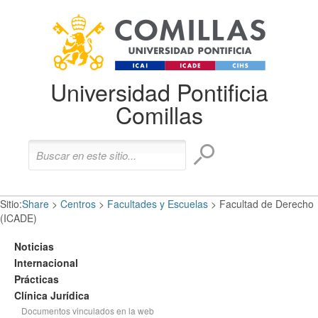
Universidad Pontificia
Comillas
Sitio:
Share
>
Centros
>
Facultades y Escuelas
>
Facultad de Derecho
(ICADE)
Noticias
Internacional
Prácticas
Clínica Jurídica
Documentos vinculados en la web